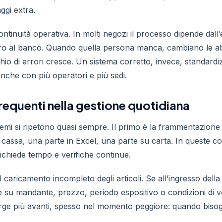
ggi extra.
ntinuità operativa. In molti negozi il processo dipende dall
ro al banco. Quando quella persona manca, cambiano le abi
schio di errori cresce. Un sistema corretto, invece, standardi
anche con più operatori e più sedi.
 frequenti nella gestione quotidiana
blemi si ripetono quasi sempre. Il primo è la frammentazione 
i cassa, una parte in Excel, una parte su carta. In queste co
richiede tempo e verifiche continue.
il caricamento incompleto degli articoli. Se all’ingresso de
e su mandante, prezzo, periodo espositivo o condizioni di ve
rge più avanti, spesso nel momento peggiore: quando bisogn