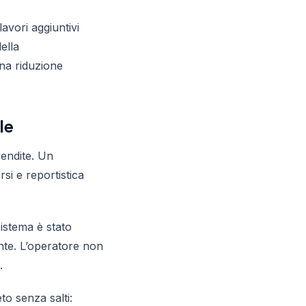
avori aggiuntivi
ella
na riduzione
le
vendite. Un
rsi e reportistica
sistema è stato
nte. L’operatore non
.
to senza salti: