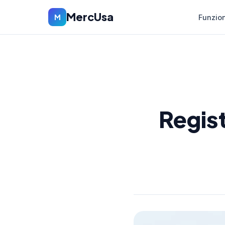
MercUsa
M
Funzion
Regist