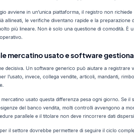
 avviene in un’unica piattaforma, il registro non richiede l
già allineati, le verifiche diventano rapide e la preparazione d
lto più lineare. Non è solo una questione di comodità. È u
 operativo.
ale mercatino usato e software gestiona
one decisiva. Un software generico può aiutare a registrare 
per l’usato, invece, collega vendite, articoli, mandanti, rimbo
e.
le mercatino usato questa differenza pesa ogni giorno. Se il 
i esigenze del banco vendita, molti controlli avvengono a mo
dure parallele e il titolare non deve rincorrere dati dispersi
er il settore dovrebbe permettere di seguire il ciclo comple