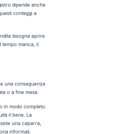
egistro dipende anche
questi conteggi a
endita bisogna aprire
il tempo manca, il
o
sere una conseguenza
ata o a fine mese.
ato in modo completo.
ità il bene. La
esiste una caparra,
ria informali.