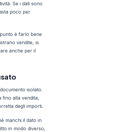
vità. Se i dati sono
basta poco per
l punto è farlo bene
strano vendite, si
are anche per il
’usato
n documento isolato.
 fino alla vendita,
retta degli importi.
hé manchi il dato in
itto in modo diverso,