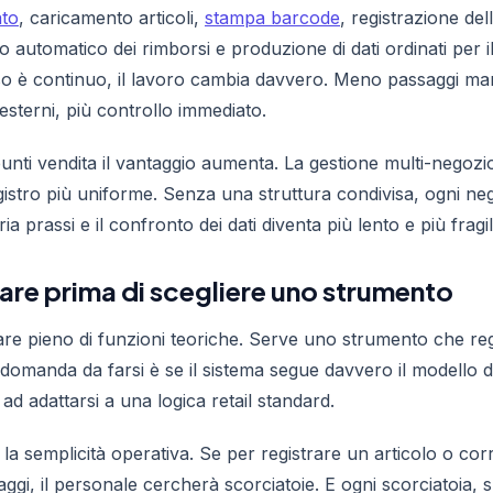
ato
, caricamento articoli,
stampa barcode
, registrazione del
lo automatico dei rimborsi e produzione di dati ordinati per i
o è continuo, il lavoro cambia davvero. Meno passaggi ma
esterni, più controllo immediato.
punti vendita il vantaggio aumenta. La gestione multi-negozio
registro più uniforme. Senza una struttura condivisa, ogni ne
a prassi e il confronto dei dati diventa più lento e più fragil
are prima di scegliere uno strumento
e pieno di funzioni teoriche. Serve uno strumento che regg
domanda da farsi è se il sistema segue davvero il modello 
 ad adattarsi a una logica retail standard.
la semplicità operativa. Se per registrare un articolo o co
gi, il personale cercherà scorciatoie. E ogni scorciatoia, sul