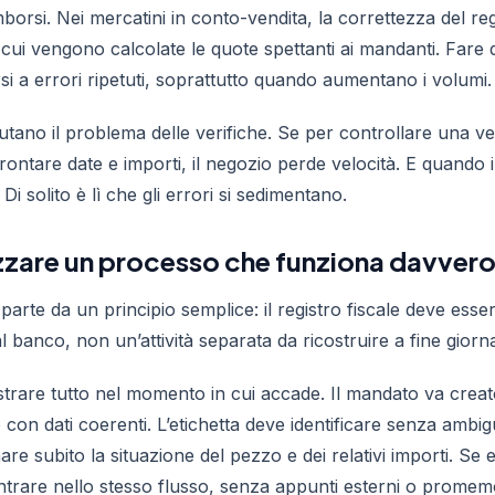
imborsi. Nei mercatini in conto-vendita, la correttezza del r
 cui vengono calcolate le quote spettanti ai mandanti. Fare 
si a errori ripetuti, soprattutto quando aumentano i volumi.
lutano il problema delle verifiche. Se per controllare una v
nfrontare date e importi, il negozio perde velocità. E quando 
Di solito è lì che gli errori si sedimentano.
zare un processo che funziona davver
 parte da un principio semplice: il registro fiscale deve es
l banco, non un’attività separata da ricostruire a fine giorn
istrare tutto nel momento in cui accade. Il mandato va cre
o con dati coerenti. L’etichetta deve identificare senza ambigu
re subito la situazione del pezzo e dei relativi importi. Se 
trare nello stesso flusso, senza appunti esterni o promemo