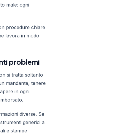
to male: ogni
con procedure chiare
che lavora in modo
anti problemi
n si tratta soltanto
a un mandante, tenere
sapere in ogni
imborsato.
ormazioni diverse. Se
 strumenti generici a
ali e stampe