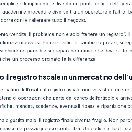
semplice adempimento e diventa un punto critico dell’operati
el, quaderni e procedure diverse tra un operatore e l’altro, 
orrezioni e rallentare tutto il negozio.
onto-vendita, il problema non è solo “tenere un registro”. I
tinua a muoversi. Entrano articoli, cambiano prezzi, si regi
si chiudono periodi e si preparano numeri che devono torn
i che un processo ordinato fa la differenza.
il registro fiscale in un mercatino dell
ercatino dell’usato, il registro fiscale non va visto come u
catena di operazioni che parte dal carico dell’articolo e arriva
che, mandati, scadenze, eventuali ribassi e ripartizione cor
è gestita male, il registro finale diventa fragile. Non perc
o nasce da passaggi poco controllati. Un codice articolo scr