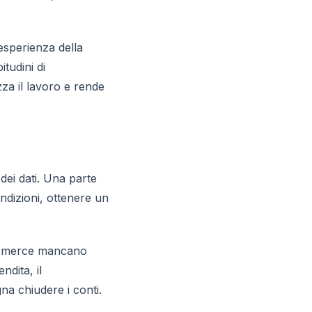
’esperienza della
tudini di
zza il lavoro e rende
dei dati. Una parte
ndizioni, ottenere un
lla merce mancano
ndita, il
a chiudere i conti.