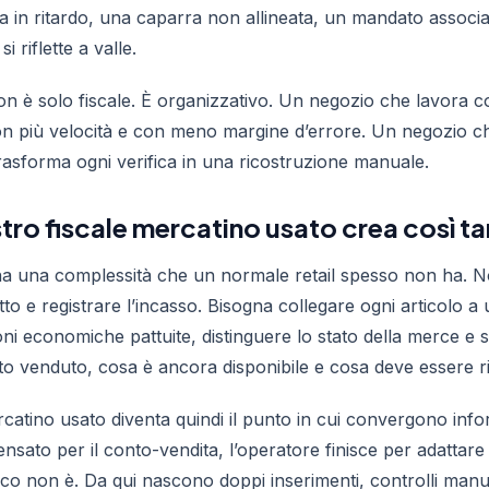
ta in ritardo, una caparra non allineata, un mandato associa
i riflette a valle.
on è solo fiscale. È organizzativo. Un negozio che lavora 
con più velocità e con meno margine d’errore. Un negozio 
trasforma ogni verifica in una ricostruzione manuale.
stro fiscale mercatino usato crea così t
o ha una complessità che un normale retail spesso non ha. No
to e registrare l’incasso. Bisogna collegare ogni articolo 
oni economiche pattuite, distinguere lo stato della merce e 
o venduto, cosa è ancora disponibile e cosa deve essere r
ercatino usato diventa quindi il punto in cui convergono inf
ensato per il conto-vendita, l’operatore finisce per adattare
co non è. Da qui nascono doppi inserimenti, controlli manu